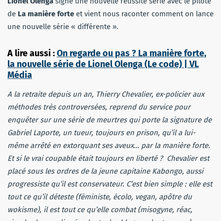
Lionel Olenga
signe une nouvelle réussite série avec le pilote
de
La manière forte
et vient nous raconter comment on lance
une nouvelle série « différente ».
A lire aussi :
On regarde ou pas ? La manière forte,
la nouvelle série de Lionel Olenga (Le code) | VL
Média
A la retraite depuis un an, Thierry Chevalier, ex-policier aux
méthodes très controversées, reprend du service pour
enquêter sur une série de meurtres qui porte la signature de
Gabriel Laporte, un tueur, toujours en prison, qu’il a lui-
même arrêté en extorquant ses aveux… par la manière forte.
Et si le vrai coupable était toujours en liberté ? Chevalier est
placé sous les ordres de la jeune capitaine Kabongo, aussi
progressiste qu’il est conservateur. C’est bien simple : elle est
tout ce qu’il déteste (féministe, écolo, vegan, apôtre du
wokisme), il est tout ce qu’elle combat (misogyne, réac,