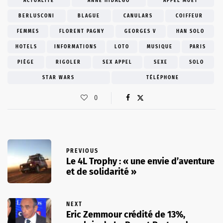
ACTUALITÉ
ANNE HIDALGO
APPEL MUET
BERLUSCONI
BLAGUE
CANULARS
COIFFEUR
FEMMES
FLORENT PAGNY
GEORGES V
HAN SOLO
HOTELS
INFORMATIONS
LOTO
MUSIQUE
PARIS
PIÈGE
RIGOLER
SEX APPEL
SEXE
SOLO
STAR WARS
TÉLÉPHONE
0
PREVIOUS
Le 4L Trophy : « une envie d’aventure
et de solidarité »
NEXT
Eric Zemmour crédité de 13%,