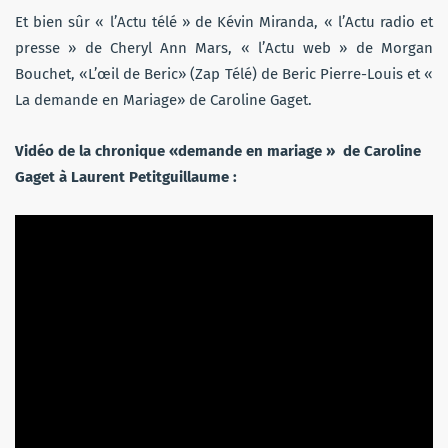
Et bien sûr « l’Actu télé » de Kévin Miranda, « l’Actu radio et
presse » de Cheryl Ann Mars, « l’Actu web » de Morgan
Bouchet, «L’œil de Beric» (Zap Télé) de Beric Pierre-Louis et «
La demande en Mariage» de Caroline Gaget.
Vidéo de la chronique «demande en mariage » de Caroline
Gaget à Laurent Petitguillaume :