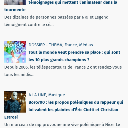
témoignages qui mettent l’animateur dans la
tourmente
Des dizaines de personnes passées par NRJ et Legend
témoignent contre le cé...
DOSSIER - THEMA
,
France
,
Médias
Tout le monde veut prendre sa place : qui sont
les 10 plus grands champions ?
Depuis 2006, les téléspectateurs de France 2 ont rendez-vous
tous les midis...
A LA UNE
,
Musique
Boro700 : les propos polémiques du rappeur qui
lui valent les plaintes d’Éric Ciotti et Christian
Estrosi
Un morceau de rap provoque une vive polémique à Nice. Le