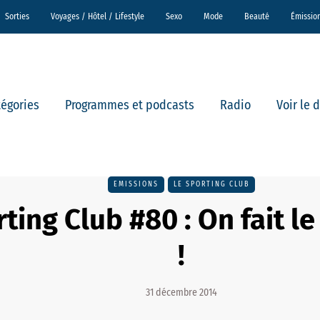
Sorties
Voyages / Hôtel / Lifestyle
Sexo
Mode
Beauté
Émissio
tégories
Programmes et podcasts
Radio
Voir le 
EMISSIONS
LE SPORTING CLUB
ting Club #80 : On fait le
!
31 décembre 2014