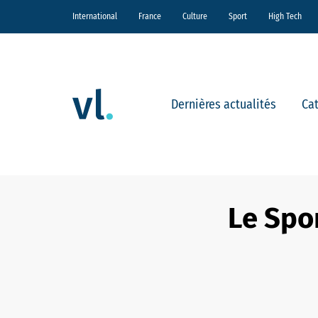
International
France
Culture
Sport
High Tech
Dernières actualités
Ca
Le Spor