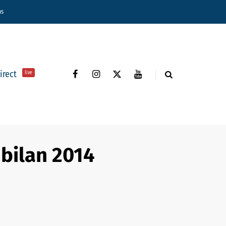
ns
direct
live
 bilan 2014