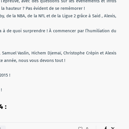
 à l’épreuve, avec des questions sur les événements et infos
à la hauteur ? Pas évident de se remémorer !
y, de la NBA, de la NFL et de la Ligue 2 grâce à Said , Alexis,
 ça à de quoi surprendre ! À commencer par l’humiliation du
Samuel Vaslin, Hichem Djemaï, Christophe Crépin et Alexis
tte année, nous vous devons tout !
2015 !
!
4 :
0