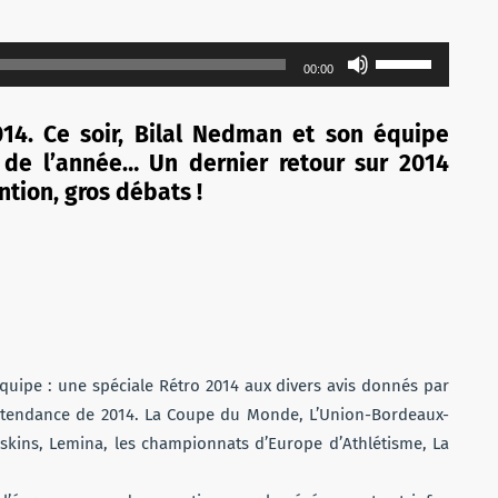
Utilisez
00:00
les
flèches
14. Ce soir, Bilal Nedman et son équipe
haut/bas
e de l’année… Un dernier retour sur 2014
pour
ntion, gros débats !
augmenter
ou
diminuer
le
volume.
quipe : une spéciale Rétro 2014 aux divers avis donnés par
 la tendance de 2014. La Coupe du Monde, L’Union-Bordeaux-
dskins, Lemina, les championnats d’Europe d’Athlétisme, La