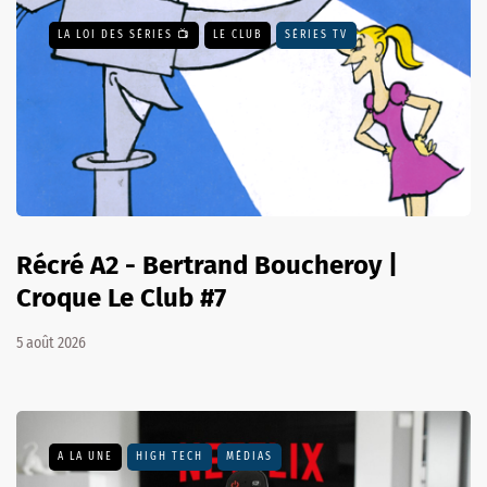
LA LOI DES SÉRIES 📺
LE CLUB
SÉRIES TV
Récré A2 - Bertrand Boucheroy |
Croque Le Club #7
5 août 2026
A LA UNE
HIGH TECH
MÉDIAS