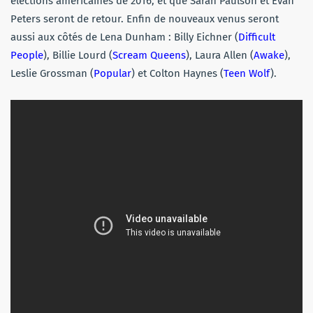
élections américaines de 2016, et que Sarah Paulson et Evan
Peters seront de retour. Enfin de nouveaux venus seront
aussi aux côtés de Lena Dunham : Billy Eichner (
Difficult
People
), Billie Lourd (
Scream Queens
), Laura Allen (
Awake
),
Leslie Grossman (
Popular
) et Colton Haynes (
Teen Wolf
).