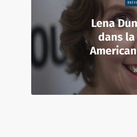
BRÈV
Lena Dun
dans la
American
2