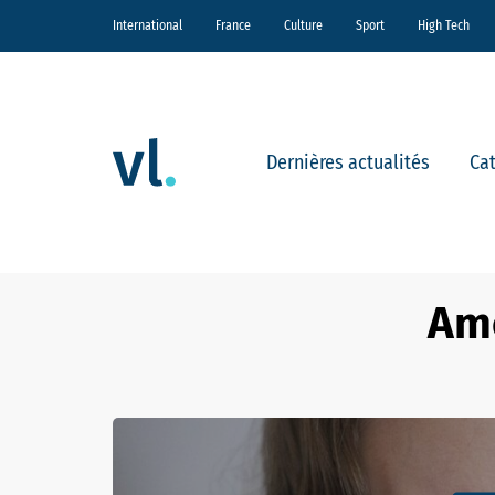
International
France
Culture
Sport
High Tech
Dernières actualités
Ca
Ame