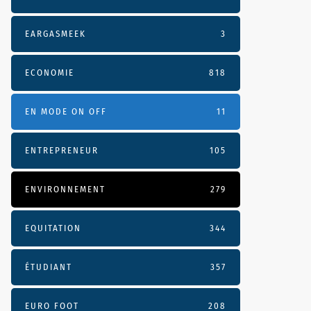
EARGASMEEK
3
ECONOMIE
818
EN MODE ON OFF
11
ENTREPRENEUR
105
ENVIRONNEMENT
279
EQUITATION
344
ÉTUDIANT
357
EURO FOOT
208