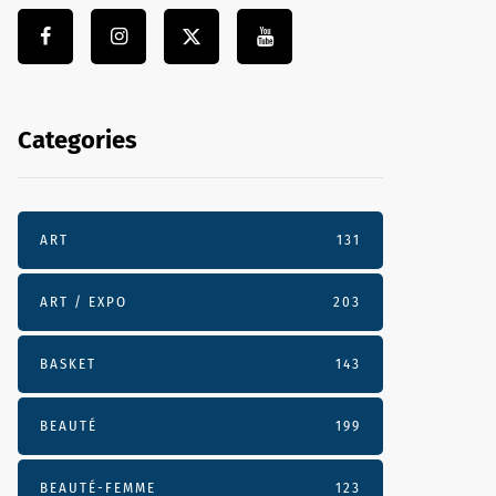
Categories
ART
131
ART / EXPO
203
BASKET
143
BEAUTÉ
199
BEAUTÉ-FEMME
123