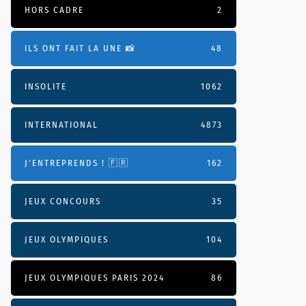
HORS CADRE
2
ILS ONT FAIT LA UNE 📸
48
INSOLITE
1062
INTERNATIONAL
4873
J'ENTREPRENDS ! 🇫🇷
162
JEUX CONCOURS
35
JEUX OLYMPIQUES
104
JEUX OLYMPIQUES PARIS 2024
86