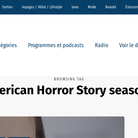
Sorties
Voyages / Hôtel / Lifestyle
Sexo
Mode
Beauté
Émissio
tégories
Programmes et podcasts
Radio
Voir le 
BROWSING TAG
rican Horror Story seas