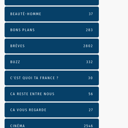
BEAUTÉ-HOMME
37
BONS PLANS
283
BRÈVES
2802
BUZZ
332
C'EST QUOI TA FRANCE ?
30
CA RESTE ENTRE NOUS
56
CA VOUS REGARDE
27
CINÉMA
2546