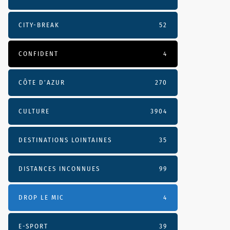
CITY-BREAK
52
CONFIDENT
4
CÔTE D’AZUR
270
CULTURE
3904
DESTINATIONS LOINTAINES
35
DISTANCES INCONNUES
99
DROP LE MIC
4
E-SPORT
39