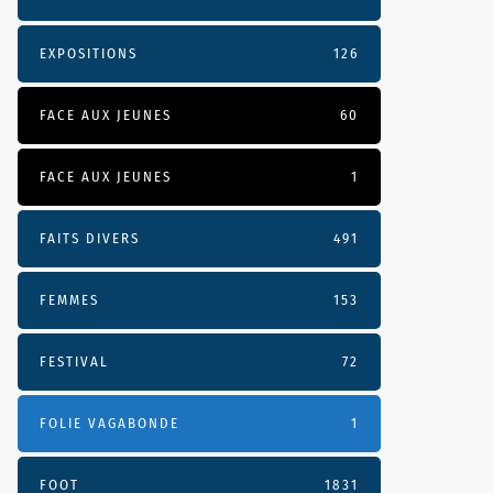
EXPOSITIONS
126
FACE AUX JEUNES
60
FACE AUX JEUNES
1
FAITS DIVERS
491
FEMMES
153
FESTIVAL
72
FOLIE VAGABONDE
1
FOOT
1831