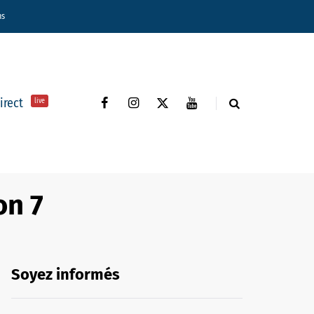
ns
direct
live
on 7
Soyez informés