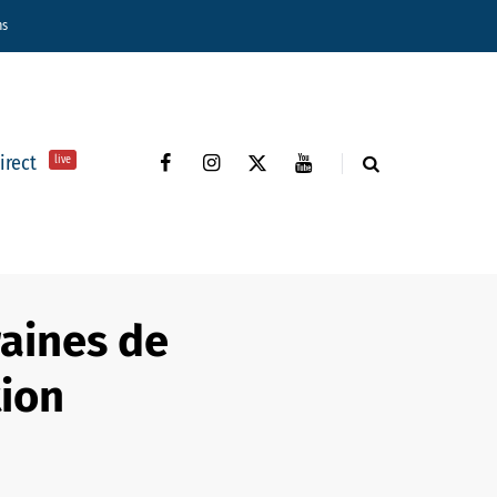
ns
direct
live
raines de
tion