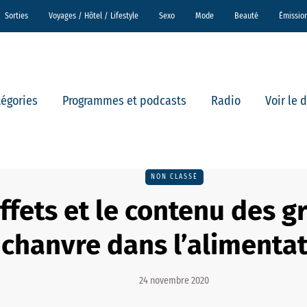
Sorties
Voyages / Hôtel / Lifestyle
Sexo
Mode
Beauté
Émissio
tégories
Programmes et podcasts
Radio
Voir le 
NON CLASSÉ
ffets et le contenu des g
chanvre dans l’alimenta
24 novembre 2020