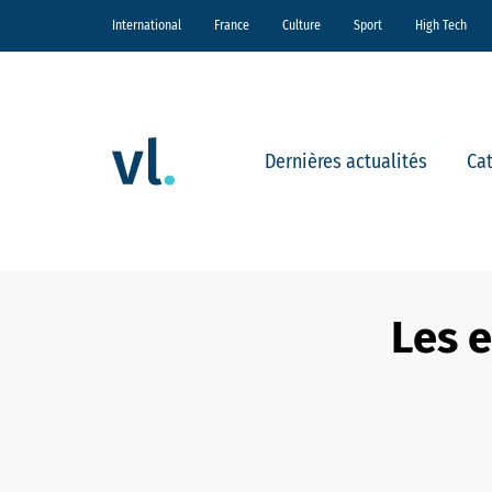
International
France
Culture
Sport
High Tech
Dernières actualités
Ca
Les e