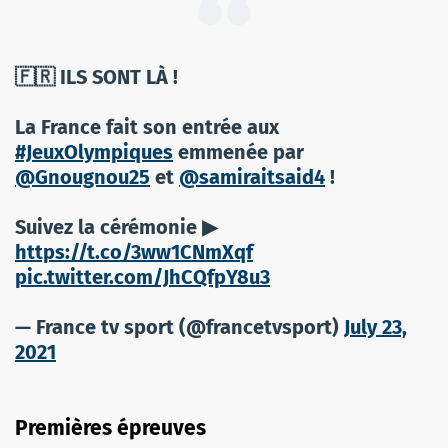
🇫🇷 ILS SONT LÀ !
La France fait son entrée aux
#JeuxOlympiques
emmenée par
@Gnougnou25
et
@samiraitsaid4
!
Suivez la cérémonie ▶
https://t.co/3ww1CNmXqf
pic.twitter.com/JhCQfpY8u3
— France tv sport (@francetvsport)
July 23,
2021
Premières épreuves