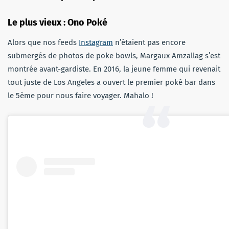
Le plus vieux : Ono Poké
Alors que nos feeds
Instagram
n’étaient pas encore
submergés de photos de poke bowls, Margaux Amzallag s’est
montrée avant-gardiste. En 2016, la jeune femme qui revenait
tout juste de Los Angeles a ouvert le premier poké bar dans
le 5ème pour nous faire voyager. Mahalo !