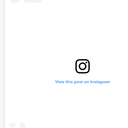
View this post on Instagram