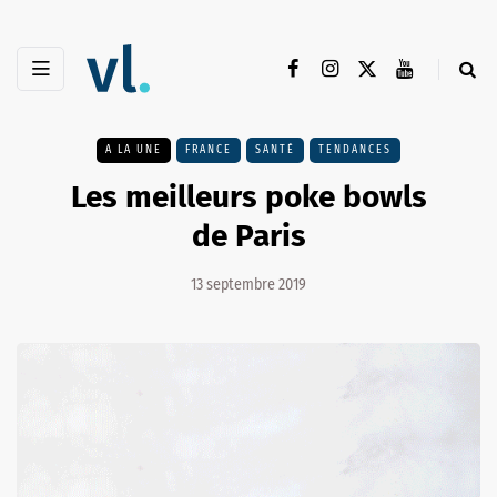
A LA UNE
FRANCE
SANTÉ
TENDANCES
Les meilleurs poke bowls
de Paris
13 septembre 2019