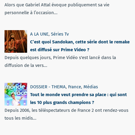
Alors que Gabriel Attal évoque publiquement sa vie
personnelle à l’occasion...
A LA UNE
,
Séries Tv
C’est quoi Sandokan, cette série dont le remake
est diffusé sur Prime Video ?
Depuis quelques jours, Prime Vidéo s'est lancé dans la
diffusion de la vers...
DOSSIER - THEMA
,
France
,
Médias
Tout le monde veut prendre sa place : qui sont
les 10 plus grands champions ?
Depuis 2006, les téléspectateurs de France 2 ont rendez-vous
tous les midis...