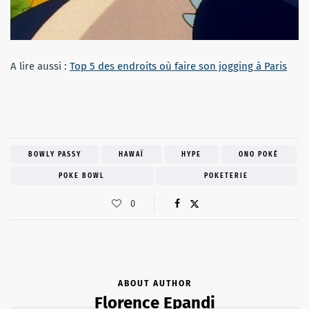
A lire aussi :
Top 5 des endroits où faire son jogging à Paris
BOWLY PASSY
HAWAÏ
HYPE
ONO POKÉ
POKE BOWL
POKETERIE
0
ABOUT AUTHOR
Florence Epandi