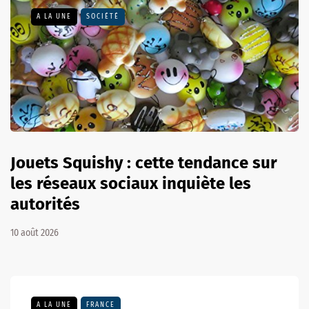
A LA UNE
SOCIÉTÉ
Jouets Squishy : cette tendance sur
les réseaux sociaux inquiète les
autorités
10 août 2026
A LA UNE
FRANCE