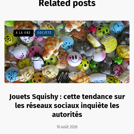
Related posts
A LA UNE
SOCIÉTÉ
Jouets Squishy : cette tendance sur
les réseaux sociaux inquiète les
autorités
10 août 2026