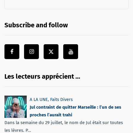
Subscribe and follow
Les lecteurs apprécient …
A LA UNE
,
Faits Divers
Jul contraint de quitter Marseille : l’un de ses
proches l’aurait trahi
Dans la semaine du 29 juillet, le nom de Jul était sur toutes
les lèvres. P...