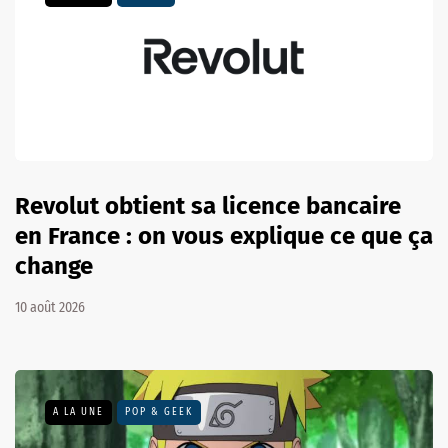
Revolut obtient sa licence bancaire
en France : on vous explique ce que ça
change
10 août 2026
A LA UNE
POP & GEEK