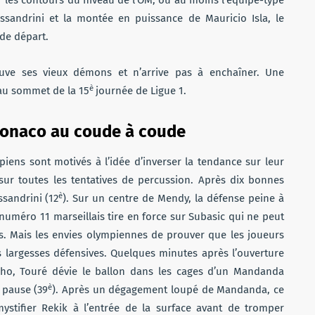
 les contours du niveau de l’OM, ou au moins l’équipe-type
essandrini et la montée en puissance de Mauricio Isla, le
de départ.
ouve ses vieux démons et n’arrive pas à enchaîner. Une
è
au sommet de la 15
journée de Ligue 1.
 Monaco au coude à coude
iens sont motivés à l’idée d’inverser la tendance sur leur
sur toutes les tentatives de percussion. Après dix bonnes
è
sandrini (12
). Sur un centre de Mendy, la défense peine à
 numéro 11 marseillais tire en force sur Subasic qui ne peut
ets. Mais les envies olympiennes de prouver que les joueurs
s largesses défensives. Quelques minutes après l’ouverture
ho, Touré dévie le ballon dans les cages d’un Mandanda
è
 pause (39
). Après un dégagement loupé de Mandanda, ce
ystifier Rekik à l’entrée de la surface avant de tromper