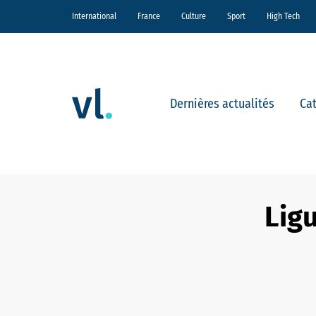
International
France
Culture
Sport
High Tech
Dernières actualités
Ca
Ligu