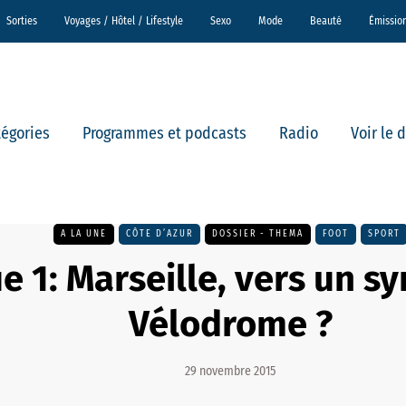
Sorties
Voyages / Hôtel / Lifestyle
Sexo
Mode
Beauté
Émissio
tégories
Programmes et podcasts
Radio
Voir le 
A LA UNE
CÔTE D’AZUR
DOSSIER - THEMA
FOOT
SPORT
e 1: Marseille, vers un 
Vélodrome ?
29 novembre 2015