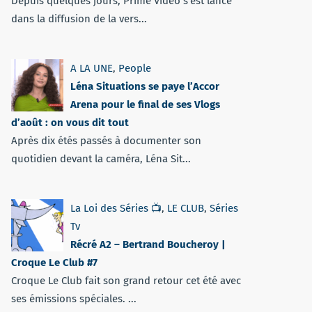
Depuis quelques jours, Prime Vidéo s'est lancé
dans la diffusion de la vers...
A LA UNE
,
People
Léna Situations se paye l’Accor
Arena pour le final de ses Vlogs
d’août : on vous dit tout
Après dix étés passés à documenter son
quotidien devant la caméra, Léna Sit...
La Loi des Séries 📺
,
LE CLUB
,
Séries
Tv
Récré A2 – Bertrand Boucheroy |
Croque Le Club #7
Croque Le Club fait son grand retour cet été avec
ses émissions spéciales. ...