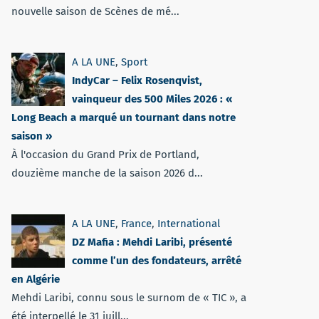
nouvelle saison de Scènes de mé...
A LA UNE
,
Sport
IndyCar – Felix Rosenqvist,
vainqueur des 500 Miles 2026 : «
Long Beach a marqué un tournant dans notre
saison »
À l'occasion du Grand Prix de Portland,
douzième manche de la saison 2026 d...
A LA UNE
,
France
,
International
DZ Mafia : Mehdi Laribi, présenté
comme l’un des fondateurs, arrêté
en Algérie
Mehdi Laribi, connu sous le surnom de « TIC », a
été interpellé le 31 juill...