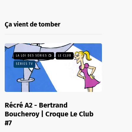
Ça vient de tomber
LA LOI DES SÉRIES 📺
LE CLUB
SÉRIES TV
Récré A2 - Bertrand
Boucheroy | Croque Le Club
#7