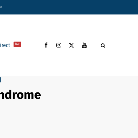
ns
direct
live
syndrome