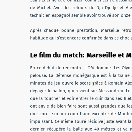
Saint-Etienne et Groningen commencent à dessiner
de Michel. Avec les retours de Dja Djedje et Al
technicien espagnol semble avoir trouvé son onze 
Après chaque bonne prestation, Marseille retr
habitude qui s’est encore confirmée dans ce choc 
Le film du match: Marseille et
En ce début de rencontre, l’OM domine. Les Olymp
pelouse. La défense monégasque est à la traine 
minutes de jeu ouvre le score grâce à Romain Ales
dégager le ballon, qui revient sur Alessandrini. Le
que la toucher et voir entrer le cuir dans ses fil
ont envie de bien faire sont aussi grandes que le
du score sur un coup-franc excentré de Moutin
impuissant. Ce même Touré récidive juste avant la
dernier récupère la balle aux 40 mètres et va m