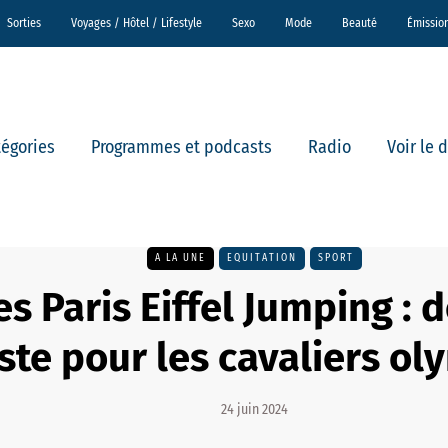
Sorties
Voyages / Hôtel / Lifestyle
Sexo
Mode
Beauté
Émissio
tégories
Programmes et podcasts
Radio
Voir le 
A LA UNE
EQUITATION
SPORT
s Paris Eiffel Jumping : d
ste pour les cavaliers o
24 juin 2024