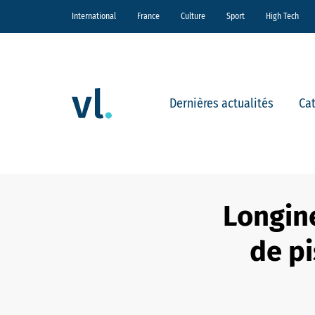
International
France
Culture
Sport
High Tech
Dernières actualités
Ca
Longine
de pi