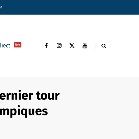
ns
direct
live
ernier tour
lympiques