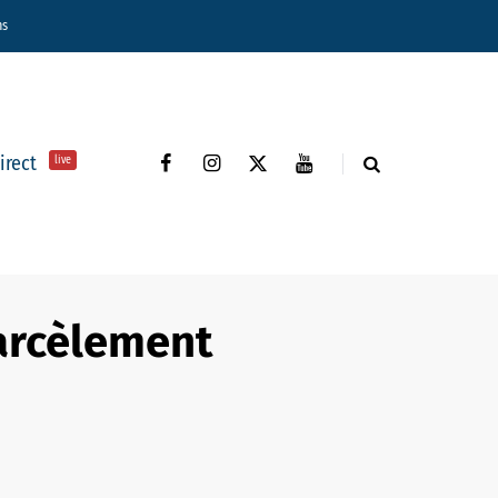
ns
direct
live
arcèlement