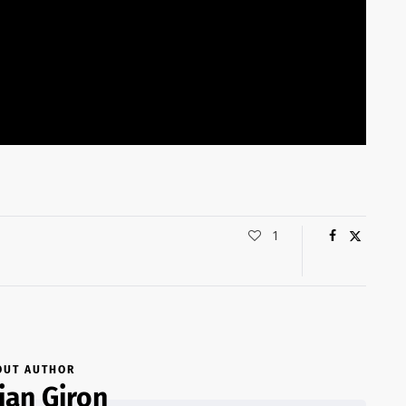
1
OUT AUTHOR
ian Giron