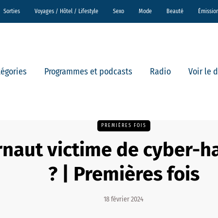
Sorties
Voyages / Hôtel / Lifestyle
Sexo
Mode
Beauté
Émissio
tégories
Programmes et podcasts
Radio
Voir le 
PREMIÈRES FOIS
rnaut victime de cyber-h
? | Premières fois
18 février 2024