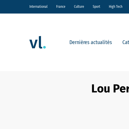
International
France
Culture
Sport
High Tech
Dernières actualités
Ca
Lou Pe