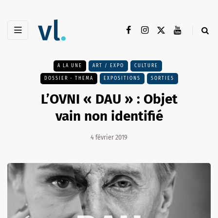
A LA UNE
ART / EXPO
CULTURE
DOSSIER - THEMA
EXPOSITIONS
SORTIES
L’OVNI « DAU » : Objet
vain non identifié
4 février 2019