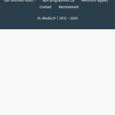
Qui sommes-nous ?
Nos programmes 📺
Mentions légales
Contact
Recrutement
VL-Media.fr | 2012 - 2020