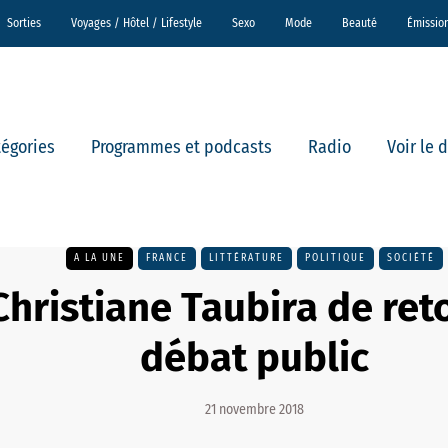
Sorties
Voyages / Hôtel / Lifestyle
Sexo
Mode
Beauté
Émissio
tégories
Programmes et podcasts
Radio
Voir le 
A LA UNE
FRANCE
LITTÉRATURE
POLITIQUE
SOCIÉTÉ
Christiane Taubira de ret
débat public
21 novembre 2018