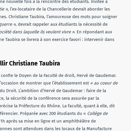
ne nouvelle fois à la rencontre des étudiants. Invitée à
ie »,
l’ex-locataire de la Chancellerie devrait aborder les
es. Christiane Taubira, l’amoureuse des mots pour soigner
guerre »
, devrait rappeler aux étudiants la nécessité de
ociété dans laquelle ils veulent vivre »
. En répondant aux
ane Taubira se livrera à son exercice favori : intervenir dans
lir Christiane Taubira
confie le Doyen de la Faculté de droit, Hervé de Gaudemar.
e l’occasion de montrer que l’établissement est
« au coeur de
du Droit. L’ambition d’Hervé de Gaudemar : faire de la
ce, la sécurité de la conférence sera assurée par la
récise la Préfecture du Rhône
.
La faculté, quant à elle, dit
érencier. Préparée avec 200 étudiants du «
Collège de
 1h après sa mise en ligne et un amphithéâtre de
rsonnes sont attendues dans les locaux de la Manufacture