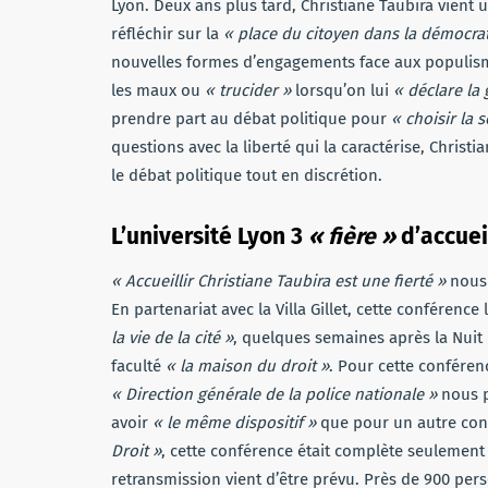
Lyon. Deux ans plus tard, Christiane Taubira vient u
réfléchir sur la
« place du citoyen dans la démocrat
nouvelles formes d’engagements face aux populism
les maux ou
« trucider »
lorsqu’on lui
« déclare la 
prendre part au débat politique pour
« choisir la s
questions avec la liberté qui la caractérise, Christi
le débat politique tout en discrétion.
L’université Lyon 3
« fière »
d’accueil
« Accueillir Christiane Taubira est une fierté »
nous 
En partenariat avec la Villa Gillet, cette conférenc
la vie de la cité »
, quelques semaines après la Nuit 
faculté
« la maison du droit »
. Pour cette conféren
« Direction générale de la police nationale »
nous p
avoir
« le même dispositif »
que pour un autre conf
Droit »
, cette conférence était complète seulement
retransmission vient d’être prévu. Près de 900 pe