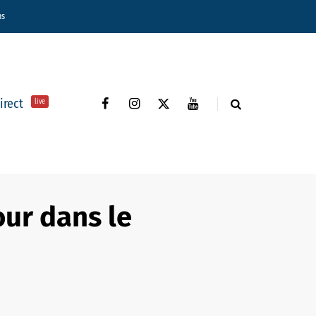
ns
direct
live
our dans le