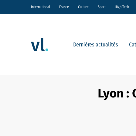
International
France
Culture
Sport
High Tech
Dernières actualités
Ca
Lyon : 