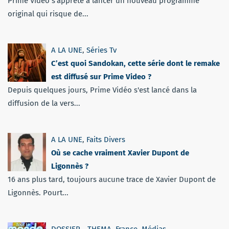
Prime Video s'apprête à lancer un nouveau programme
original qui risque de...
A LA UNE
,
Séries Tv
C’est quoi Sandokan, cette série dont le remake
est diffusé sur Prime Video ?
Depuis quelques jours, Prime Vidéo s'est lancé dans la
diffusion de la vers...
A LA UNE
,
Faits Divers
Où se cache vraiment Xavier Dupont de
Ligonnès ?
16 ans plus tard, toujours aucune trace de Xavier Dupont de
Ligonnès. Pourt...
DOSSIER - THEMA
,
France
,
Médias