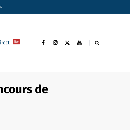
ns
direct
live
oncours de