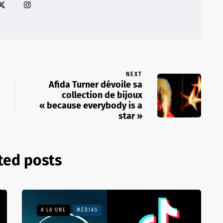
NEXT
Afida Turner dévoile sa
collection de bijoux
« because everybody is a
star »
ted posts
A LA UNE
MÉDIAS