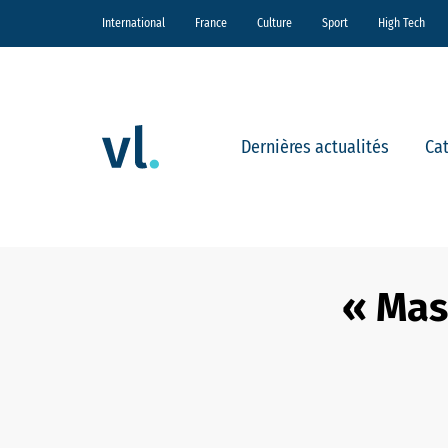
International
France
Culture
Sport
High Tech
Dernières actualités
Ca
« Mas