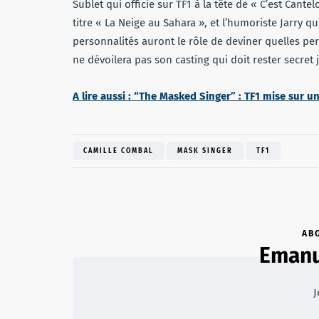
Sublet qui officie sur TF1 à la tête de « C’est Can
titre « La Neige au Sahara », et l’humoriste Jarry q
personnalités auront le rôle de deviner quelles pe
ne dévoilera pas son casting qui doit rester secret 
A lire aussi : “The Masked Singer” : TF1 mise sur
CAMILLE COMBAL
MASK SINGER
TF1
AB
Emanu
J