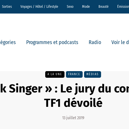
Sorties
Voyages / Hôtel / Lifestyle
Sexo
Mode
Beauté
Émissio
tégories
Programmes et podcasts
Radio
Voir le 
A LA UNE
FRANCE
MÉDIAS
k Singer » : Le jury du c
TF1 dévoilé
13 juillet 2019