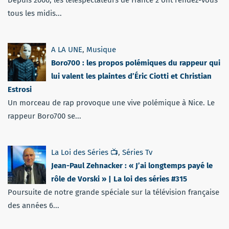
Depuis 2006, les téléspectateurs de France 2 ont rendez-vous
tous les midis...
A LA UNE
,
Musique
Boro700 : les propos polémiques du rappeur qui
lui valent les plaintes d’Éric Ciotti et Christian
Estrosi
Un morceau de rap provoque une vive polémique à Nice. Le
rappeur Boro700 se...
La Loi des Séries 📺
,
Séries Tv
Jean-Paul Zehnacker : « J’ai longtemps payé le
rôle de Vorski » | La loi des séries #315
Poursuite de notre grande spéciale sur la télévision française
des années 6...