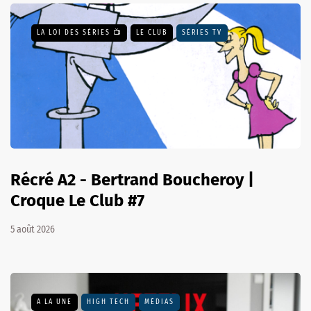
LA LOI DES SÉRIES 📺
LE CLUB
SÉRIES TV
Récré A2 - Bertrand Boucheroy |
Croque Le Club #7
5 août 2026
A LA UNE
HIGH TECH
MÉDIAS