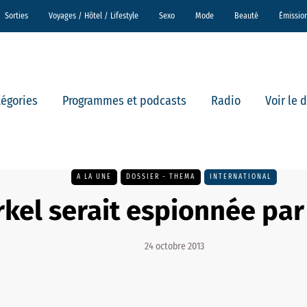
Sorties
Voyages / Hôtel / Lifestyle
Sexo
Mode
Beauté
Émissio
tégories
Programmes et podcasts
Radio
Voir le 
A LA UNE
DOSSIER - THEMA
INTERNATIONAL
kel serait espionnée par
24 octobre 2013