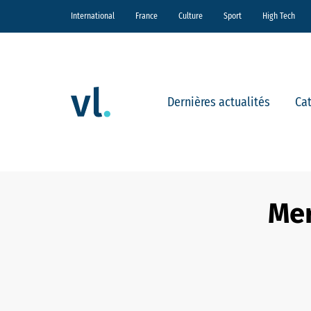
International
France
Culture
Sport
High Tech
Dernières actualités
Ca
Mer