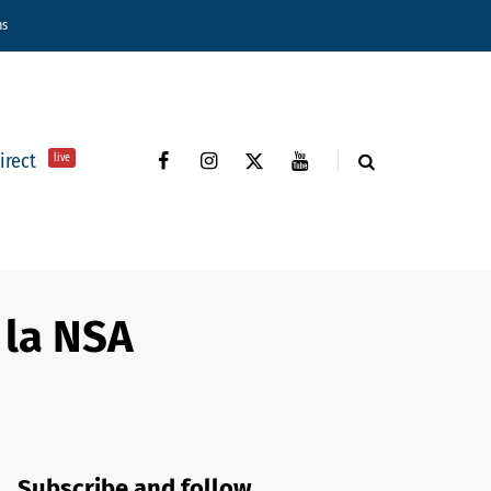
ns
direct
live
 la NSA
Subscribe and follow