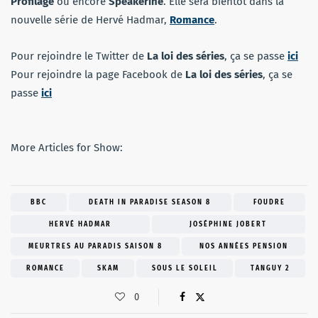
Profilage
ou encore
Speakerine
. Elle sera bientôt dans la
nouvelle série de Hervé Hadmar,
Romance
.
Pour rejoindre le Twitter de
La loi des séries
, ça se passe
ici
Pour rejoindre la page Facebook de
La loi des séries
, ça se
passe
ici
More Articles for Show:
BBC
DEATH IN PARADISE SEASON 8
FOUDRE
HERVÉ HADMAR
JOSÉPHINE JOBERT
MEURTRES AU PARADIS SAISON 8
NOS ANNÉES PENSION
ROMANCE
SKAM
SOUS LE SOLEIL
TANGUY 2
0