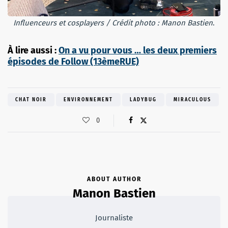
Influenceurs et cosplayers / Crédit photo : Manon Bastien
.
À lire aussi :
On a vu pour vous … les deux premiers
épisodes de Follow (13èmeRUE)
CHAT NOIR
ENVIRONNEMENT
LADYBUG
MIRACULOUS
0
ABOUT AUTHOR
Manon Bastien
Journaliste