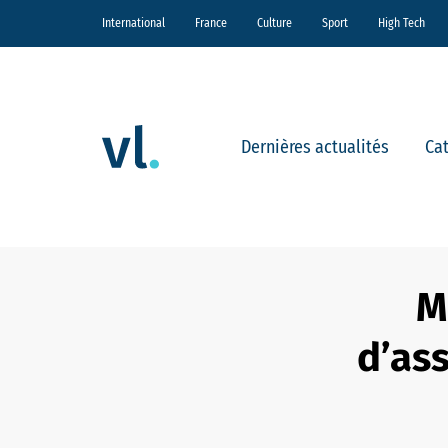
International
France
Culture
Sport
High Tech
Dernières actualités
Ca
M
d’as