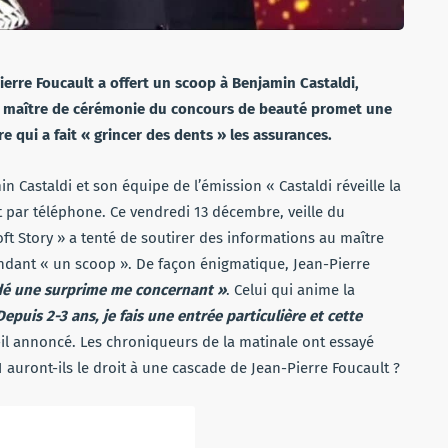
ierre Foucault a offert un scoop à Benjamin Castaldi,
 Le maître de cérémonie du concours de beauté promet une
 qui a fait « grincer des dents » les assurances.
astaldi et son équipe de l’émission « Castaldi réveille la
t par téléphone. Ce vendredi 13 décembre, veille du
ft Story » a tenté de soutirer des informations au maître
dant « un scoop ». De façon énigmatique, Jean-Pierre
é une surprime me concernant »
. Celui qui anime la
Depuis 2-3 ans, je fais une entrée particulière et cette
t-il annoncé. Les chroniqueurs de la matinale ont essayé
1 auront-ils le droit à une cascade de Jean-Pierre Foucault ?