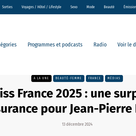
Sorties
Voyages / Hôtel / Lifestyle
Sexo
Mode
Beauté
Émissio
tégories
Programmes et podcasts
Radio
Voir le 
A LA UNE
BEAUTÉ-FEMME
FRANCE
MÉDIAS
iss France 2025 : une sur
surance pour Jean-Pierre
13 décembre 2024