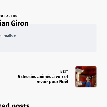
OUT AUTHOR
ian Giron
ournaliste
NEXT
5 dessins animés à voir et
revoir pour Noël
ted posts