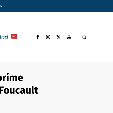
ns
direct
live
prime
 Foucault