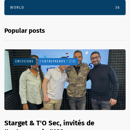
WORLD
36
Popular posts
EMISSIONS
J'ENTREPRENDS ! 🇫🇷
Starget & T'O Sec, invités de