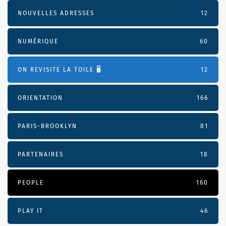
NOUVELLES ADRESSES
12
NUMÉRIQUE
60
ON REVISITE LA TOILE 🖥️
12
ORIENTATION
166
PARIS-BROOKLYN
81
PARTENAIRES
18
PEOPLE
160
PLAY IT
46