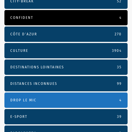
CITY-BREAK
52
CONFIDENT
4
CÔTE D’AZUR
270
CULTURE
3904
DESTINATIONS LOINTAINES
35
DISTANCES INCONNUES
99
DROP LE MIC
4
E-SPORT
39