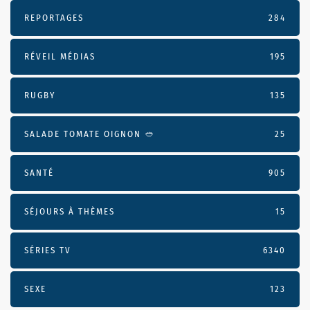
REPORTAGES
284
RÉVEIL MÉDIAS
195
RUGBY
135
SALADE TOMATE OIGNON 🥙
25
SANTÉ
905
SÉJOURS À THÈMES
15
SÉRIES TV
6340
SEXE
123