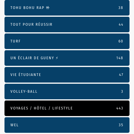
TOHU BOHU RAP 🤟
38
TOUT POUR RÉUSSIR
44
TURF
60
UN ÉCLAIR DE GUENY ⚡️
148
VIE ÉTUDIANTE
47
VOLLEY-BALL
3
VOYAGES / HÔTEL / LIFESTYLE
443
WEL
35