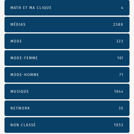
MATH ET MA CLIQUE
4
MÉDIAS
2388
MODE
323
MODE-FEMME
161
MODE-HOMME
71
MUSIQUE
1644
NETWORK
35
NON CLASSÉ
1053