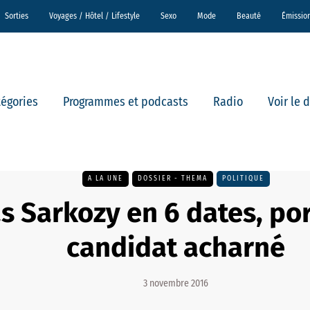
Sorties
Voyages / Hôtel / Lifestyle
Sexo
Mode
Beauté
Émissio
tégories
Programmes et podcasts
Radio
Voir le 
A LA UNE
DOSSIER - THEMA
POLITIQUE
s Sarkozy en 6 dates, por
candidat acharné
3 novembre 2016