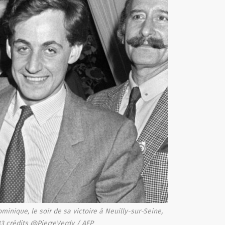
nique, le soir de sa victoire à Neuilly-sur-Seine,
3 crédits @PierreVerdy / AFP