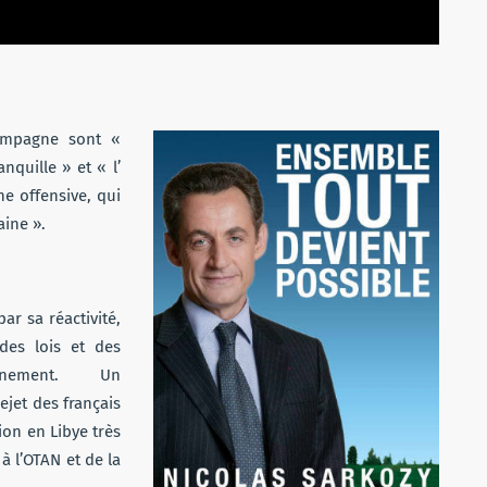
ampagne sont «
nquille » et « l’
 offensive, qui
aine ».
r sa réactivité,
des lois et des
vènement. Un
ejet des français
tion en Libye très
 à l’OTAN et de la