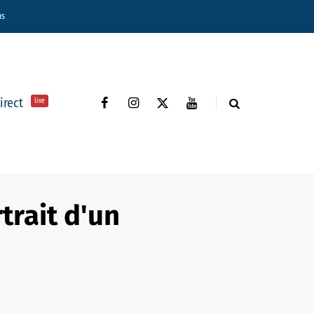
ns
direct
live
trait d'un