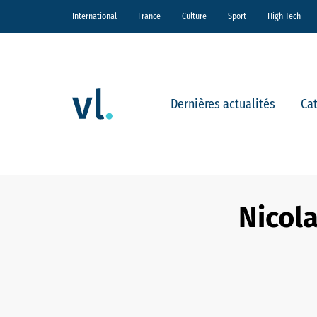
International
France
Culture
Sport
High Tech
Dernières actualités
Ca
Nicola