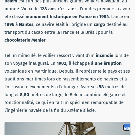
Belem
est l’un des plus anciens grands voiliers naviguant au
monde. Vieux de
128 ans
, c’est aussi l’un des premiers à avoir
été classé
monument historique en France en 1984
. Lancé en
1896
à
Nantes
, ce navire était à l’origine un
cargo
destiné au
transport du cacao entre la France et le Brésil pour la
chocolaterie Menier
.
Tel un miraculé, le voilier ressort vivant d’un
incendie
lors de
son voyage inaugural. En
1902,
il échappe
à une éruption
volcanique en Martinique. Depuis, il représente le pays et ses
traditions maritimes lors de rassemblements de navires et à
l’occasion d’événements à l’étranger. Avec ses
58
mètres de
long et
8,80
mètres de large, le Belem combine élégance et
fonctionnalité, ce qui en fait un spécimen remarquable de
l’ingénierie navale de la fin du XIXème siècle.