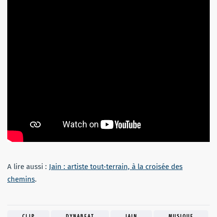
A lire aussi :
Jain : artiste tout-terrain, à la croisée des
chemins
.
CLIP
DYNABEAT
JAIN
MUSIQUE