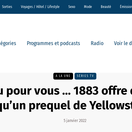
Sorties
Voyages / Hôtel / Lifestyle
Sexo
Mode
Beauté
Émissio
tégories
Programmes et podcasts
Radio
Voir le 
A LA UNE
SÉRIES TV
u pour vous … 1883 offre
qu’un prequel de Yellows
5 janvier 2022