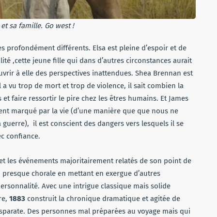
t sa famille. Go west !
s profondément différents. Elsa est pleine d’espoir et de
ité ,cette jeune fille qui dans d’autres circonstances aurait
uvrir à elle des perspectives inattendues. Shea Brennan est
 a vu trop de mort et trop de violence, il sait combien la
t faire ressortir le pire chez les êtres humains. Et James
ement marqué par la vie (d’une manière que que nous ne
guerre), il est conscient des dangers vers lesquels il se
vec confiance.
sa et les événements majoritairement relatés de son point de
 presque chorale en mettant en exergue d’autres
ersonnalité. Avec une intrigue classique mais solide
re,
1883
construit la chronique dramatique et agitée de
isparate. Des personnes mal préparées au voyage mais qui