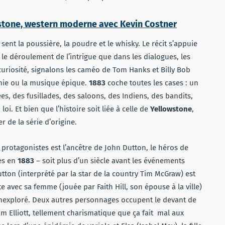
stone, western moderne avec Kevin Costner
sent la poussière, la poudre et le whisky. Le récit s’appuie
 le déroulement de l’intrigue que dans les dialogues, les
curiosité, signalons les caméo de Tom Hanks et Billy Bob
phie ou la musique épique.
1883
coche toutes les cases : un
, des fusillades, des saloons, des Indiens, des bandits,
i. Et bien que l’histoire soit liée à celle de
Yellowstone
,
 de la série d’origine.
es protagonistes est l’ancêtre de John Dutton, le héros de
es en
1883
– soit plus d’un siècle avant les événements
tton (interprété par la star de la country Tim McGraw) est
 avec sa femme (jouée par Faith Hill, son épouse à la ville)
 inexploré. Deux autres personnages occupent le devant de
am Elliott, tellement charismatique que ça fait mal aux