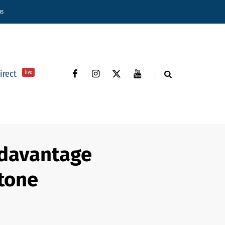
ns
direct
live
 davantage
tone