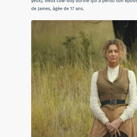
yeux), vieux cow-boy buriné qui a perdu son épouse 
de James, âgée de 17 ans.