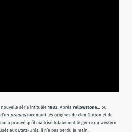
 nouvelle série intitulée
1883
. Après
Yellowstone…
ou
t d’un
prequel
racontant les origines du clan Dutton et de
dan a prouvé qu’il maîtrisé totalement le genre du western
usés aux États-Unis, il n’a pas perdu la main.