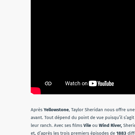
Après
Yellowstone
, Taylor Sheridan nous offre une
avant. Tout dépend du point de vue puisqu’il s’agi
leur ranch. Avec ses films
Vile
ou
Wind River,
Sheri
et, d’après les trois premiers épisodes de
1883
diff