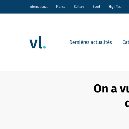
International
France
Culture
Sport
High Tech
Dernières actualités
Ca
On a v