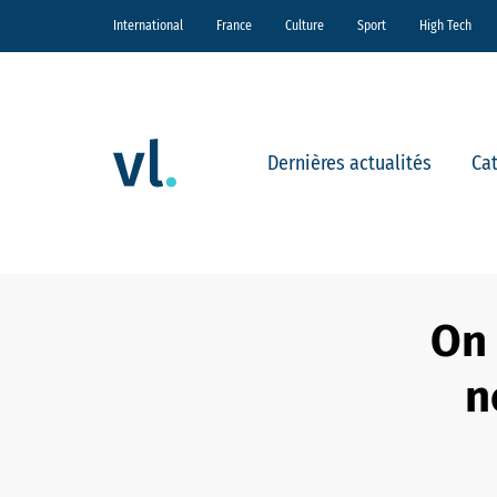
International
France
Culture
Sport
High Tech
Dernières actualités
Ca
On 
n