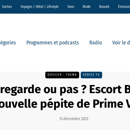
Sorties
Voyages / Hôtel / Lifestyle
Sexo
Mode
Beauté
Émissio
tégories
Programmes et podcasts
Radio
Voir le 
DOSSIER - THEMA
SÉRIES TV
regarde ou pas ? Escort B
ouvelle pépite de Prime 
13 décembre 2023