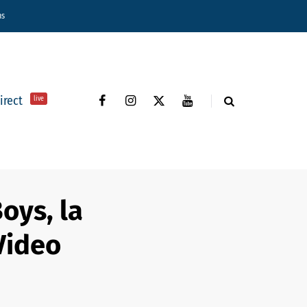
ns
direct
live
oys, la
Video