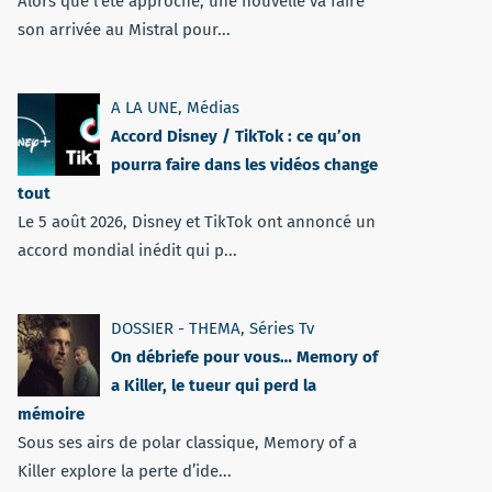
Alors que l'été approche, une nouvelle va faire
son arrivée au Mistral pour...
A LA UNE
,
Médias
Accord Disney / TikTok : ce qu’on
pourra faire dans les vidéos change
tout
Le 5 août 2026, Disney et TikTok ont annoncé un
accord mondial inédit qui p...
DOSSIER - THEMA
,
Séries Tv
On débriefe pour vous… Memory of
a Killer, le tueur qui perd la
mémoire
Sous ses airs de polar classique, Memory of a
Killer explore la perte d’ide...