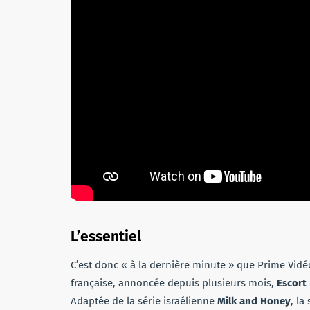
L’essentiel
C’est donc « à la dernière minute » que Prime Vidé
française, annoncée depuis plusieurs mois,
Escort
Adaptée de la série israélienne
Milk and Honey
, la