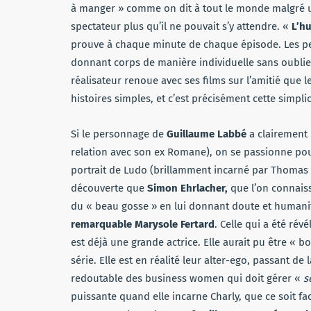
à manger » comme on dit à tout le monde malgré un
spectateur plus qu’il ne pouvait s’y attendre. «
L’h
prouve à chaque minute de chaque épisode. Les pers
donnant corps de manière individuelle sans oublier 
réalisateur renoue avec ses films sur l’amitié que 
histoires simples, et c’est précisément cette simpli
Si le personnage de
Guillaume Labbé
a clairement 
relation avec son ex Romane), on se passionne po
portrait de Ludo (brillamment incarné par Thomas
découverte que
Simon Ehrlacher,
que l’on connais
du « beau gosse » en lui donnant doute et humanit
remarquable Marysole Fertard
. Celle qui a été ré
est déjà une grande actrice. Elle aurait pu être « 
série. Elle est en réalité leur alter-ego, passant d
redoutable des business women qui doit gérer «
s
puissante quand elle incarne Charly, que ce soit f