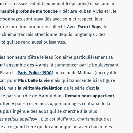
 écrin assez réduit (seulement 6 épisodes) et secoue le
umanité profonde me touche
» déclare Ruben Alvès et il le
onnages sont travaillés avec soin et respect, leur
de faire fonctionner le collectif. Avec
Escort Boys
, le
le cinéma français affectionne depuis longtemps : des
cité qui les rend aussi puissantes.
les honneurs d’être le lead (on aime particulièrement sa
ur l’ensemble des 4 amis, à commencer par le bouleversant
 Evrard –
Paris Police 1900
) ou celui de Mathias (incroyable
sait pour
Plus belle la vie
mais qui transcende ici la figure
é). Mais
la véritable révélation
de la série c’est
la
vélée par son rôle de Margot dans
Demain nous appartient
,
bouffée » par « ces 4 mecs », personnages centraux de la
e la plus ingénue des ados qui se cherche à la plus
es petites abeilles
« . Elle est bluffante, charismatique et
ace à ce grand frère qui lui a manqué ou avec chacun des