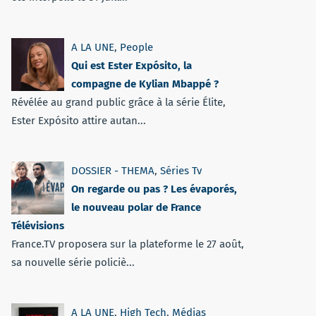
A LA UNE
,
People
Qui est Ester Expósito, la
compagne de Kylian Mbappé ?
Révélée au grand public grâce à la série Élite,
Ester Expósito attire autan...
DOSSIER - THEMA
,
Séries Tv
On regarde ou pas ? Les évaporés,
le nouveau polar de France
Télévisions
France.TV proposera sur la plateforme le 27 août,
sa nouvelle série policiè...
A LA UNE
,
High Tech
,
Médias