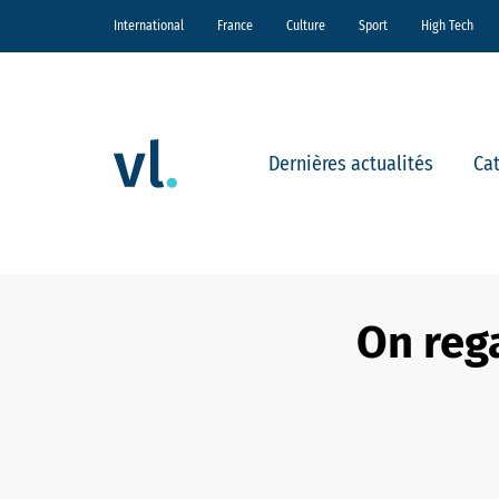
International
France
Culture
Sport
High Tech
Dernières actualités
Ca
On rega