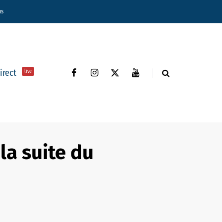
ns
direct
live
la suite du