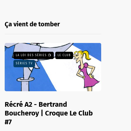
Ça vient de tomber
LA LOI DES SÉRIES 📺
LE CLUB
SÉRIES TV
Récré A2 - Bertrand
Boucheroy | Croque Le Club
#7