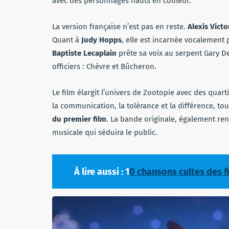
avec des personnages hauts en couleur.
La version française n’est pas en reste.
Alexis Victo
Quant à
Judy Hopps
, elle est incarnée vocalement
Baptiste Lecaplain
prête sa voix au serpent Gary D
officiers : Chèvre et Bûcheron.
Le film élargit l’univers de Zootopie avec des quar
la communication, la tolérance et la différence, to
du premier film
. La bande originale, également re
musicale qui séduira le public.
À lire aussi : 1
0 chansons cultes des f