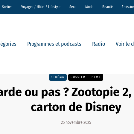
Sorties
Voyages / Hôtel / Lifestyle
Sexo
Mode
Beauté
Émissio
tégories
Programmes et podcasts
Radio
Voir le 
CINÉMA
DOSSIER - THEMA
rde ou pas ? Zootopie 2, 
carton de Disney
25 novembre 2025