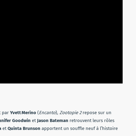
t par
Yvett Merino
(
Encanto
),
Zootopie 2
repose sur un
nnifer Goodwin
et
Jason Bateman
retrouvent leurs rôles
a
et
Quinta Brunson
apportent un souffle neuf à l’histoire