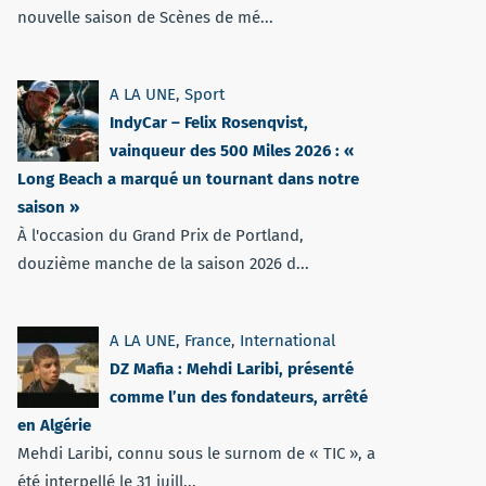
nouvelle saison de Scènes de mé...
A LA UNE
,
Sport
IndyCar – Felix Rosenqvist,
vainqueur des 500 Miles 2026 : «
Long Beach a marqué un tournant dans notre
saison »
À l'occasion du Grand Prix de Portland,
douzième manche de la saison 2026 d...
A LA UNE
,
France
,
International
DZ Mafia : Mehdi Laribi, présenté
comme l’un des fondateurs, arrêté
en Algérie
Mehdi Laribi, connu sous le surnom de « TIC », a
été interpellé le 31 juill...