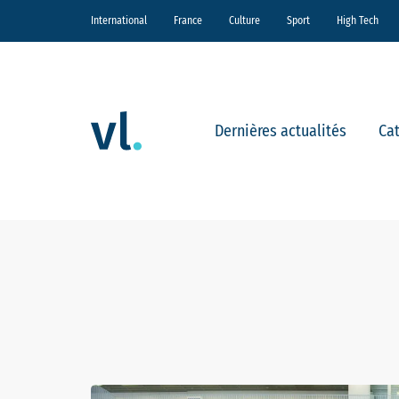
International
France
Culture
Sport
High Tech
Dernières actualités
Ca