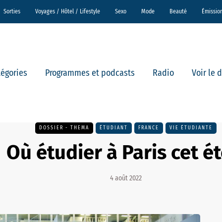
Sorties
Voyages / Hôtel / Lifestyle
Sexo
Mode
Beauté
Émissio
tégories
Programmes et podcasts
Radio
Voir le 
DOSSIER - THEMA
ÉTUDIANT
FRANCE
VIE ÉTUDIANTE
Où étudier à Paris cet ét
4 août 2022