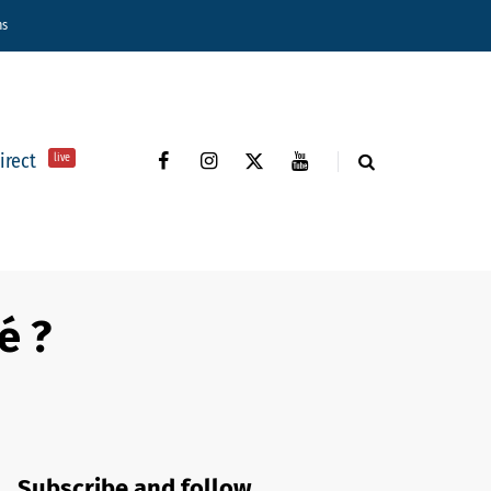
ns
direct
live
é ?
Subscribe and follow