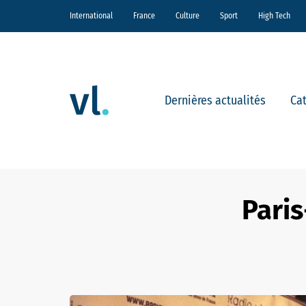
International
France
Culture
Sport
High Tech
Dernières actualités
Ca
Pari