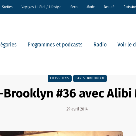
Sorties
Voyages / Hôtel / Lifestyle
Sexo
Mode
Beauté
Émissio
tégories
Programmes et podcasts
Radio
Voir le 
EMISSIONS
PARIS-BROOKLYN
s-Brooklyn #36 avec Alib
29 avril 2014