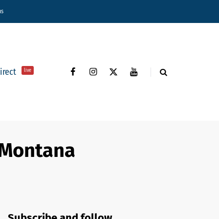
ns
direct
live
i Montana
Subscribe and follow