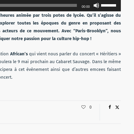
Utilisez
00:00
les
heures animée par trois potes de lycée. Qu’il s’agisse du
flèches
explorer toutes les époques du genre en proposant des
haut/bas
es acteurs de ce mouvement. Avec “Paris-Brooklyn”, nous
pour
quer notre passion pour la culture hip-hop !
augmenter
ou
ation
African’s
qui vient nous parler du concert « Héritiers »
diminuer
roulera le 9 mai prochain au Cabaret Sauvage. Dans le même
le
cipera à cet évènement ainsi que d’autres emcees faisant
volume.
oncert.
0