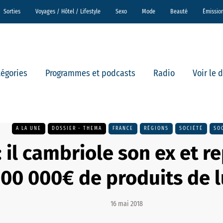
Sorties
Voyages / Hôtel / Lifestyle
Sexo
Mode
Beauté
Émissio
tégories
Programmes et podcasts
Radio
Voir le 
A LA UNE
DOSSIER - THEMA
FRANCE
RÉGIONS
SOCIÉTÉ
SO
: il cambriole son ex et r
100 000€ de produits de l
16 mai 2018