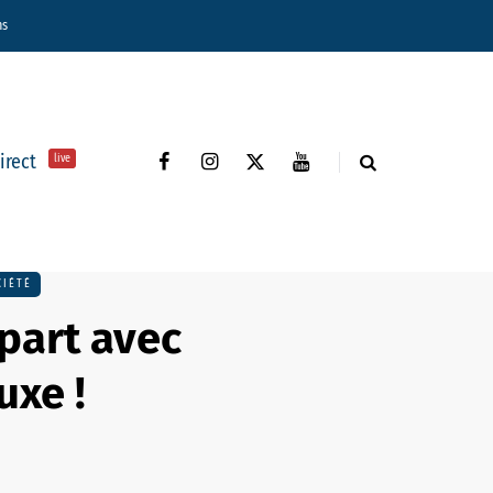
ns
direct
live
CIÉTÉ
epart avec
uxe !