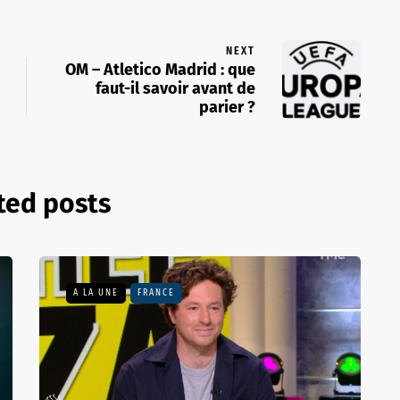
NEXT
OM – Atletico Madrid : que
faut-il savoir avant de
parier ?
ted posts
A LA UNE
FRANCE