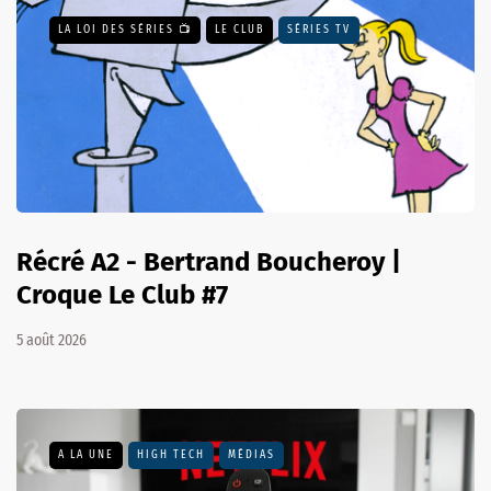
LA LOI DES SÉRIES 📺
LE CLUB
SÉRIES TV
Récré A2 - Bertrand Boucheroy |
Croque Le Club #7
5 août 2026
A LA UNE
HIGH TECH
MÉDIAS