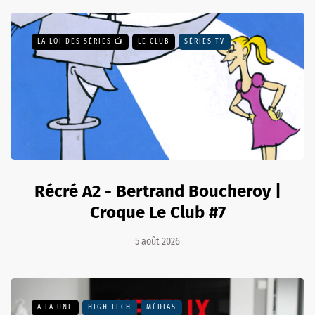
LA LOI DES SÉRIES 📺
LE CLUB
SÉRIES TV
Récré A2 - Bertrand Boucheroy |
Croque Le Club #7
5 août 2026
A LA UNE
HIGH TECH
MÉDIAS