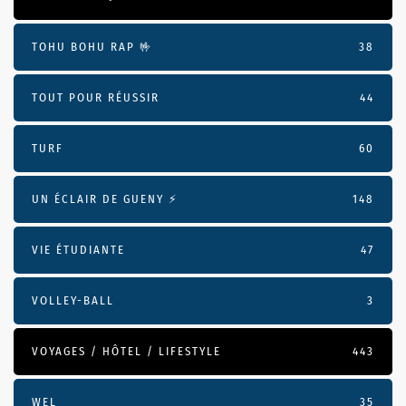
TOHU BOHU RAP 🤟
38
TOUT POUR RÉUSSIR
44
TURF
60
UN ÉCLAIR DE GUENY ⚡️
148
VIE ÉTUDIANTE
47
VOLLEY-BALL
3
VOYAGES / HÔTEL / LIFESTYLE
443
WEL
35