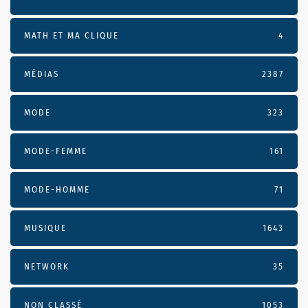
MATH ET MA CLIQUE
4
MÉDIAS
2387
MODE
323
MODE-FEMME
161
MODE-HOMME
71
MUSIQUE
1643
NETWORK
35
NON CLASSÉ
1053