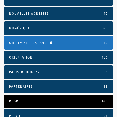
NOUVELLES ADRESSES
12
NUMÉRIQUE
60
ON REVISITE LA TOILE 🖥️
12
ORIENTATION
166
PARIS-BROOKLYN
81
PARTENAIRES
18
PEOPLE
160
PLAY IT
46