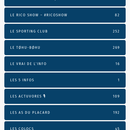
LE RICO SHOW – #RICOSHOW
82
LE SPORTING CLUB
252
LE TØHU-BØHU
269
LE VRAI DE L’INFO
16
LES 5 INFOS
1
LES ACTUVORES 🎙
109
LES AS DU PLACARD
192
LES COLOCS
45