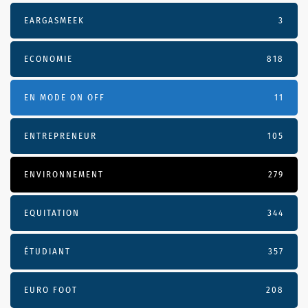
EARGASMEEK
3
ECONOMIE
818
EN MODE ON OFF
11
ENTREPRENEUR
105
ENVIRONNEMENT
279
EQUITATION
344
ÉTUDIANT
357
EURO FOOT
208