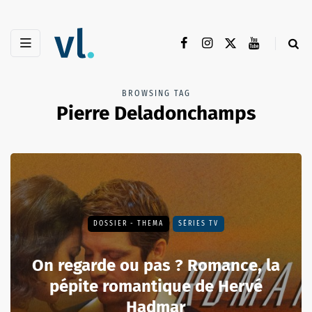
BROWSING TAG
Pierre Deladonchamps
DOSSIER - THEMA
SÉRIES TV
On regarde ou pas ? Romance, la
pépite romantique de Hervé
Hadmar