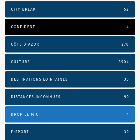
CITY-BREAK
52
CONFIDENT
4
CÔTE D’AZUR
270
CULTURE
3904
DESTINATIONS LOINTAINES
35
DISTANCES INCONNUES
99
DROP LE MIC
4
E-SPORT
39