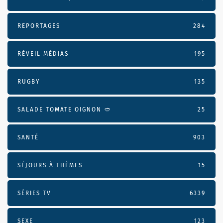
REPORTAGES
284
RÉVEIL MÉDIAS
195
RUGBY
135
SALADE TOMATE OIGNON 🥙
25
SANTÉ
903
SÉJOURS À THÈMES
15
SÉRIES TV
6339
SEXE
123