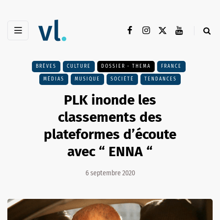
BRÈVES
CULTURE
DOSSIER - THEMA
FRANCE
MÉDIAS
MUSIQUE
SOCIÉTÉ
TENDANCES
PLK inonde les
classements des
plateformes d’écoute
avec “ ENNA “
6 septembre 2020