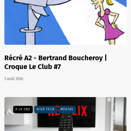
Récré A2 - Bertrand Boucheroy |
Croque Le Club #7
5 août 2026
A LA UNE
HIGH TECH
MÉDIAS