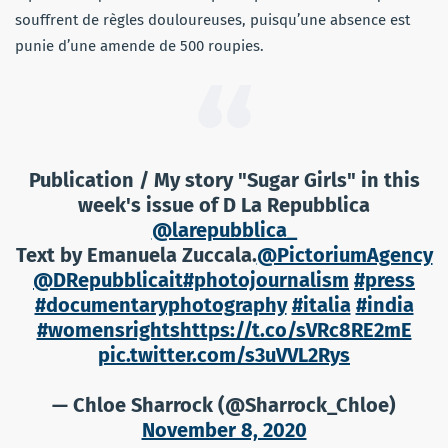
souffrent de règles douloureuses, puisqu’une absence est
punie d’une amende de 500 roupies.
Publication / My story "Sugar Girls" in this
week's issue of D La Repubblica
@larepubblica_
Text by Emanuela Zuccala.
@PictoriumAgency
@DRepubblicait
#photojournalism
#press
#documentaryphotography
#italia
#india
#womensrights
https://t.co/sVRc8RE2mE
pic.twitter.com/s3uVVL2Rys
— Chloe Sharrock (@Sharrock_Chloe)
November 8, 2020