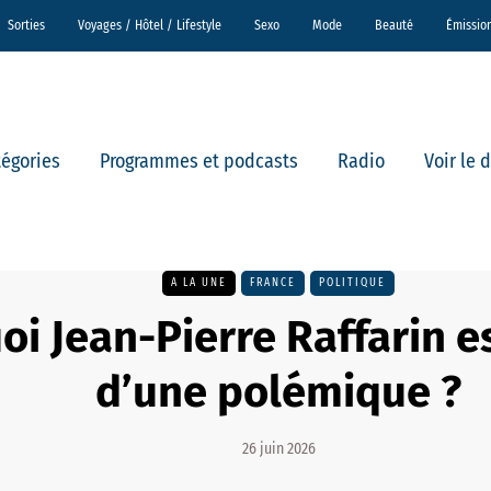
Sorties
Voyages / Hôtel / Lifestyle
Sexo
Mode
Beauté
Émissio
tégories
Programmes et podcasts
Radio
Voir le 
A LA UNE
FRANCE
POLITIQUE
i Jean-Pierre Raffarin e
d’une polémique ?
26 juin 2026