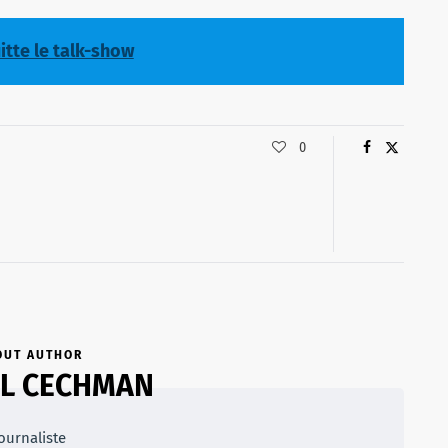
uitte le talk-show
0
OUT AUTHOR
L CECHMAN
ournaliste