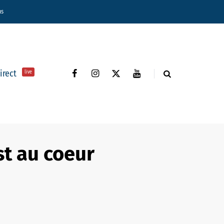
ns
direct
live
st au coeur