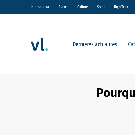
International
France
Culture
Sport
High Tech
Dernières actualités
Ca
Pourquo