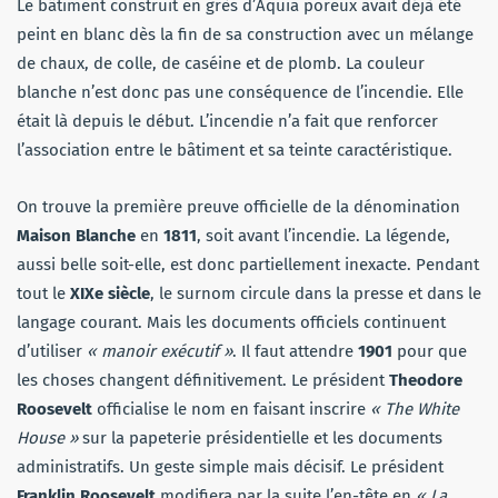
Le bâtiment construit en grès d’Aquia poreux avait déjà été
peint en blanc dès la fin de sa construction avec un mélange
de chaux, de colle, de caséine et de plomb. La couleur
blanche n’est donc pas une conséquence de l’incendie. Elle
était là depuis le début. L’incendie n’a fait que renforcer
l’association entre le bâtiment et sa teinte caractéristique.
On trouve la première preuve officielle de la dénomination
Maison Blanche
en
1811
, soit avant l’incendie. La légende,
aussi belle soit-elle, est donc partiellement inexacte. Pendant
tout le
XIXe siècle
, le surnom circule dans la presse et dans le
langage courant. Mais les documents officiels continuent
d’utiliser
« manoir exécutif »
. Il faut attendre
1901
pour que
les choses changent définitivement. Le président
Theodore
Roosevelt
officialise le nom en faisant inscrire
« The White
House »
sur la papeterie présidentielle et les documents
administratifs. Un geste simple mais décisif. Le président
Franklin Roosevelt
modifiera par la suite l’en-tête en
« La