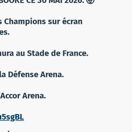
BOOKÉ CE 30 MAI 2026. 🤯
es Champions sur écran
es.
ura au Stade de France.
la Défense Arena.
’Accor Arena.
ru5sgBL