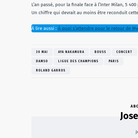
L’an passé, pour la finale face à l’Inter Milan, 5 40
Un chiffre qui devrait au moins être reconduit cett
À lire aussi :
À quoi s’attendre pour le retour de M
30 MAI
AYA NAKAMURA
BOUSS
CONCERT
DAMSO
LIGUE DES CHAMPIONS
PARIS
ROLAND GARROS
AB
Jose
J