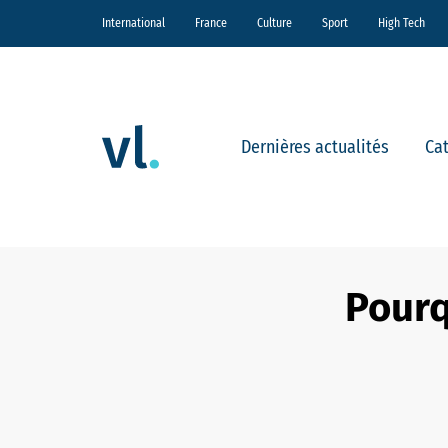
International
France
Culture
Sport
High Tech
Dernières actualités
Ca
Pourq