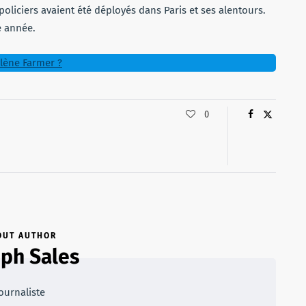
0 policiers avaient été déployés dans Paris et ses alentours.
e année.
ylène Farmer ?
0
OUT AUTHOR
ph Sales
ournaliste