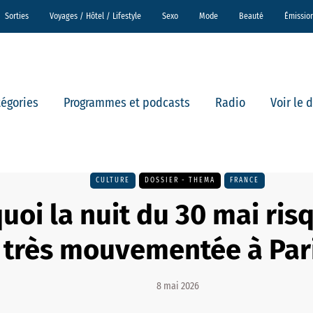
Sorties
Voyages / Hôtel / Lifestyle
Sexo
Mode
Beauté
Émissio
tégories
Programmes et podcasts
Radio
Voir le 
CULTURE
DOSSIER - THEMA
FRANCE
uoi la nuit du 30 mai ris
très mouvementée à Pari
8 mai 2026