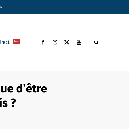
ns
direct
live
que d’être
s ?