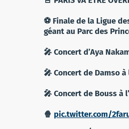
🚨 PARIS VA ÊTRE OVER
⚽️ Finale de la Ligue d
géant au Parc des Princ
🎤 Concert d’Aya Nakam
🎤 Concert de Damso à 
🎤 Concert de Bouss à l
🍿
pic.twitter.com/2fa