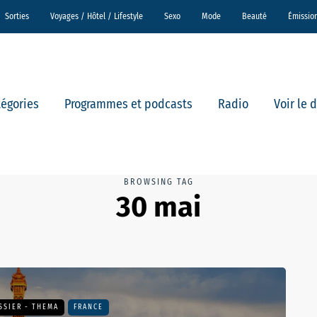
Sorties
Voyages / Hôtel / Lifestyle
Sexo
Mode
Beauté
Émissio
tégories
Programmes et podcasts
Radio
Voir le 
BROWSING TAG
30 mai
SSIER - THEMA
FRANCE