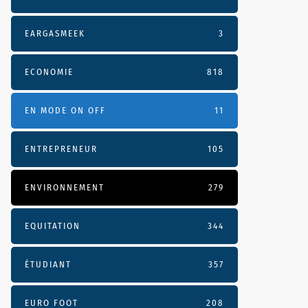
EARGASMEEK
3
ECONOMIE
818
EN MODE ON OFF
11
ENTREPRENEUR
105
ENVIRONNEMENT
279
EQUITATION
344
ÉTUDIANT
357
EURO FOOT
208