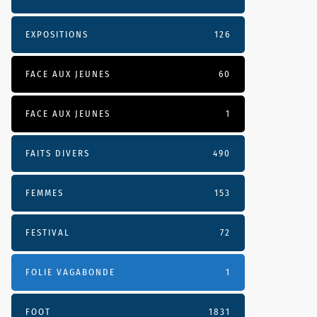
EXPOSITIONS
126
FACE AUX JEUNES
60
FACE AUX JEUNES
1
FAITS DIVERS
490
FEMMES
153
FESTIVAL
72
FOLIE VAGABONDE
1
FOOT
1831