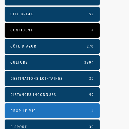
CITY-BREAK
52
CONFIDENT
4
CÔTE D’AZUR
270
CULTURE
3904
DESTINATIONS LOINTAINES
35
DISTANCES INCONNUES
99
DROP LE MIC
4
E-SPORT
39