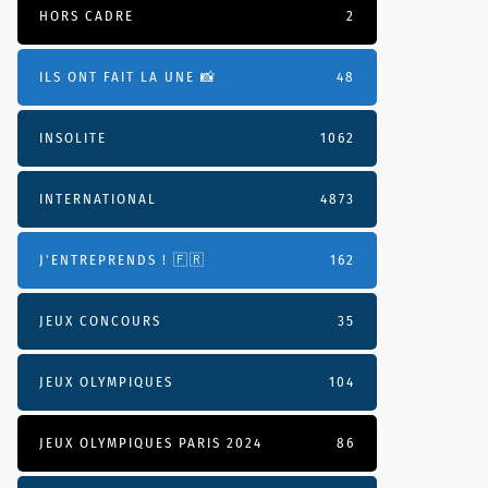
HORS CADRE
2
ILS ONT FAIT LA UNE 📸
48
INSOLITE
1062
INTERNATIONAL
4873
J'ENTREPRENDS ! 🇫🇷
162
JEUX CONCOURS
35
JEUX OLYMPIQUES
104
JEUX OLYMPIQUES PARIS 2024
86