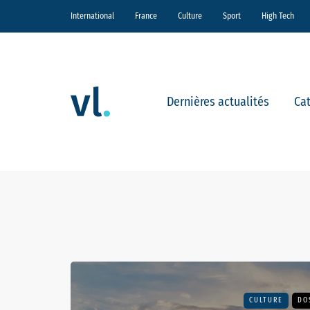
International
France
Culture
Sport
High Tech
Dernières actualités
Ca
CULTURE
DO