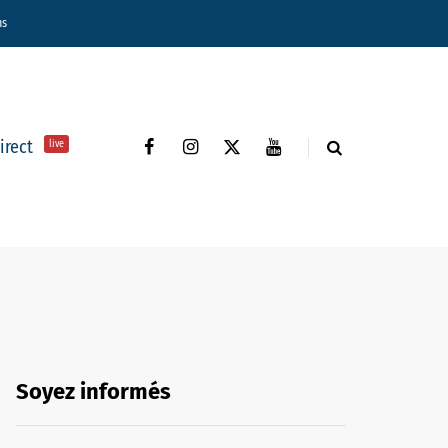
ns
direct
live
Soyez informés