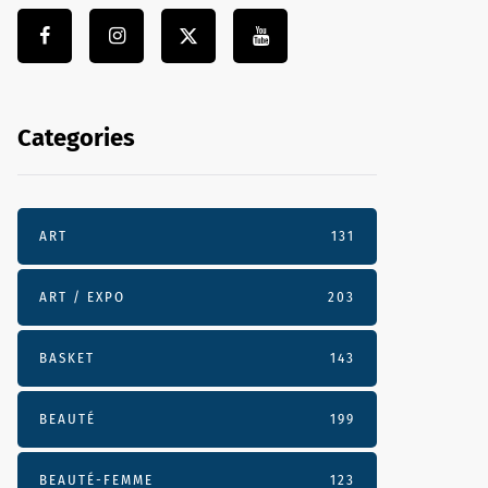
Categories
ART
131
ART / EXPO
203
BASKET
143
BEAUTÉ
199
BEAUTÉ-FEMME
123