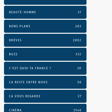
BEAUTÉ-HOMME
37
BONS PLANS
283
BRÈVES
2802
BUZZ
332
C'EST QUOI TA FRANCE ?
30
CA RESTE ENTRE NOUS
56
CA VOUS REGARDE
27
CINÉMA
2546