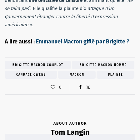
dénonçant
une tentative de censure
et affirmant qu’elle “
ne
se taira pas
”. Elle qualifie la plainte d’«
attaque d’un
gouvernement étranger contre la liberté d’expression
américaine
».
A lire aussi :
Emmanuel Macron giflé par Brigitte ?
BRIGITTE MACRON COMPLOT
BRIGITTE MACRON HOMME
CANDACE OWENS
MACRON
PLAINTE
0
ABOUT AUTHOR
Tom Langin