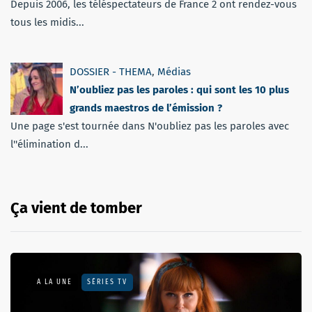
Depuis 2006, les téléspectateurs de France 2 ont rendez-vous
tous les midis...
DOSSIER - THEMA
,
Médias
N’oubliez pas les paroles : qui sont les 10 plus
grands maestros de l’émission ?
Une page s'est tournée dans N'oubliez pas les paroles avec
l''élimination d...
Ça vient de tomber
A LA UNE
SÉRIES TV