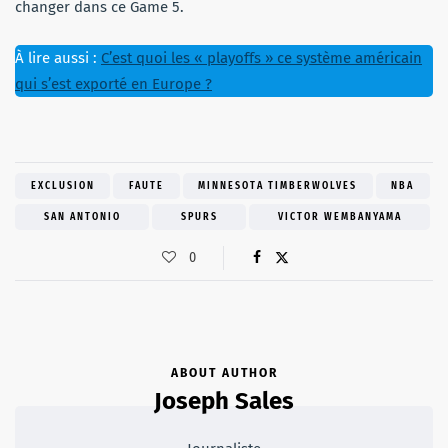
changer dans ce Game 5.
À lire aussi :
C’est quoi les « playoffs » ce système américain
qui s’est exporté en Europe ?
EXCLUSION
FAUTE
MINNESOTA TIMBERWOLVES
NBA
SAN ANTONIO
SPURS
VICTOR WEMBANYAMA
0
ABOUT AUTHOR
Joseph Sales