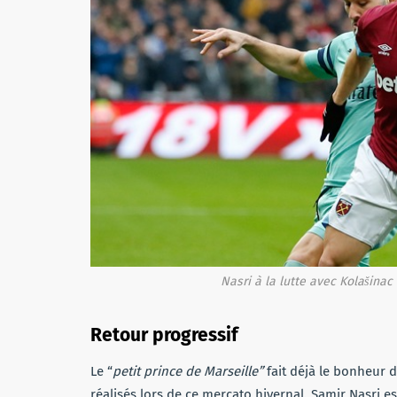
Nasri à la lutte avec Kolašinac 
Retour progressif
Le “
petit prince de Marseille”
fait déjà le bonheur 
réalisés lors de ce mercato hivernal. Samir Nasri 