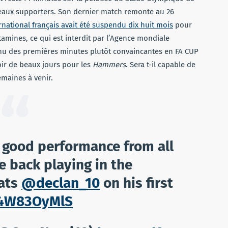
veaux supporters. Son dernier match remonte au 26
ernational français avait été suspendu dix huit mois
pour
tamines, ce qui est interdit par l’Agence mondiale
nu des premières minutes plutôt convaincantes en FA CUP
oir de beaux jours pour les
Hammers
. Sera t-il capable de
emaines à venir.
a good performance from all
e back playing in the
rats
@declan_10
on his first
u4W83OyMlS