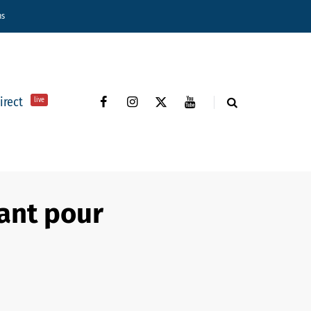
ns
direct
live
ant pour