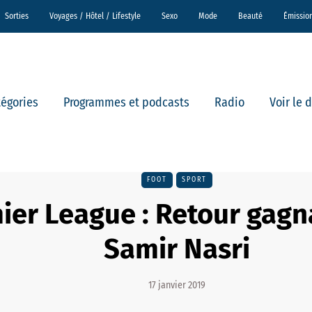
Sorties
Voyages / Hôtel / Lifestyle
Sexo
Mode
Beauté
Émissio
tégories
Programmes et podcasts
Radio
Voir le 
FOOT
SPORT
ier League : Retour gagn
Samir Nasri
17 janvier 2019