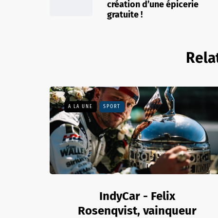
création d’une épicerie
gratuite !
Rela
A LA UNE
SPORT
IndyCar - Felix
Rosenqvist, vainqueur