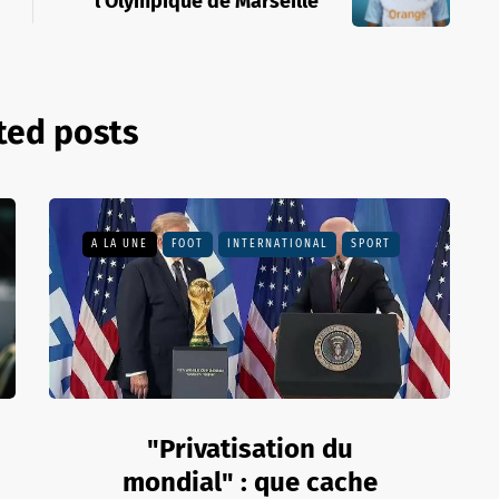
l’Olympique de Marseille
ted posts
A LA UNE
FOOT
INTERNATIONAL
SPORT
"Privatisation du
mondial" : que cache