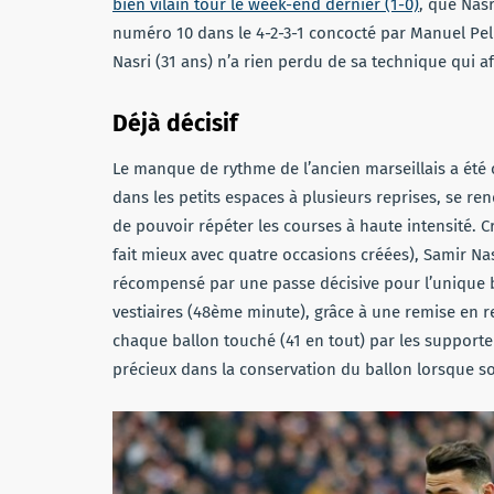
bien vilain tour le week-end dernier (1-0)
, que Nasr
numéro 10 dans le 4-2-3-1 concocté par Manuel Pell
Nasri (31 ans) n’a rien perdu de sa technique qui a
Déjà décisif
Le manque de rythme de l’ancien marseillais a été 
dans les petits espaces à plusieurs reprises, se re
de pouvoir répéter les courses à haute intensité. 
fait mieux avec quatre occasions créées), Samir Nas
récompensé par une passe décisive pour l’unique b
vestiaires (48ème minute), grâce à une remise en re
chaque ballon touché (41 en tout) par les supporters
précieux dans la conservation du ballon lorsque so