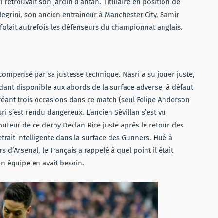
i retrouvait son jardin d’antan. Titulaire en position de
egrini, son ancien entraineur à Manchester City, Samir
ffolait autrefois les défenseurs du championnat anglais.
compensé par sa justesse technique. Nasri a su jouer juste,
ndant disponible aux abords de la surface adverse, à défaut
Créant trois occasions dans ce match (seul Felipe Anderson
ri s’est rendu dangereux. L’ancien Sévillan s’est vu
uteur de ce derby Declan Rice juste après le retour des
trait intelligente dans la surface des Gunners. Hué à
 d’Arsenal, le Français a rappelé à quel point il était
n équipe en avait besoin.