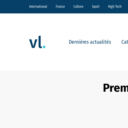
International
France
Culture
Sport
High Tech
Dernières actualités
Ca
Prem