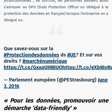
juridictionnelles ; de surcroit, les personnes peuvent aussi
s’adresser au DPO (D
ata Protection Officer
ou délégué à la
protection des données en français) lorsque l’entreprise en a
désigné un.
Que savez-vous sur la
#Protectiondesdonnées
ds
#UE
? Et sur vos
droits ?
#marchénumérique
https://t.co/GxxpUHNIUO
https://t.co/gXbWoR
— Parlement européen (@PEStrasbourg)
June
3, 2016
« Pour les données, promouvoir une
démarche ‘data-friendly' »