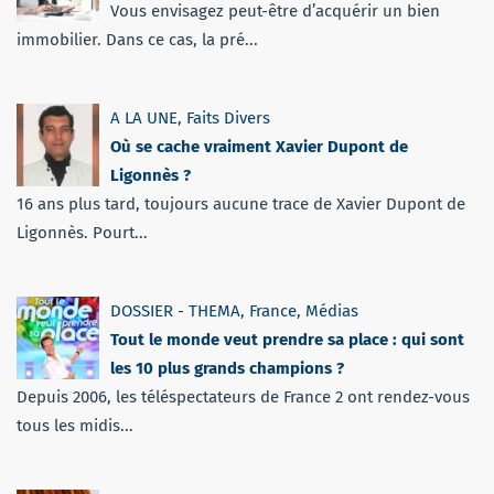
Vous envisagez peut-être d’acquérir un bien
immobilier. Dans ce cas, la pré...
A LA UNE
,
Faits Divers
Où se cache vraiment Xavier Dupont de
Ligonnès ?
16 ans plus tard, toujours aucune trace de Xavier Dupont de
Ligonnès. Pourt...
DOSSIER - THEMA
,
France
,
Médias
Tout le monde veut prendre sa place : qui sont
les 10 plus grands champions ?
Depuis 2006, les téléspectateurs de France 2 ont rendez-vous
tous les midis...