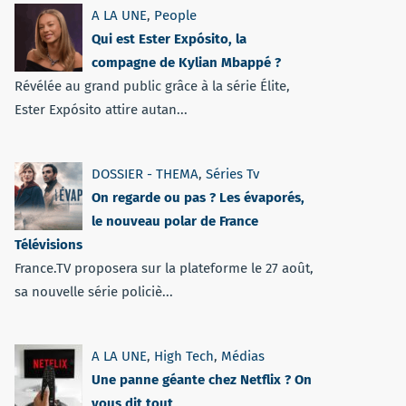
A LA UNE
,
People
Qui est Ester Expósito, la
compagne de Kylian Mbappé ?
Révélée au grand public grâce à la série Élite,
Ester Expósito attire autan...
DOSSIER - THEMA
,
Séries Tv
On regarde ou pas ? Les évaporés,
le nouveau polar de France
Télévisions
France.TV proposera sur la plateforme le 27 août,
sa nouvelle série policiè...
A LA UNE
,
High Tech
,
Médias
Une panne géante chez Netflix ? On
vous dit tout