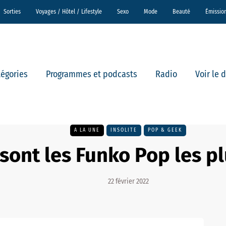
Sorties
Voyages / Hôtel / Lifestyle
Sexo
Mode
Beauté
Émissio
tégories
Programmes et podcasts
Radio
Voir le 
A LA UNE
INSOLITE
POP & GEEK
sont les Funko Pop les pl
22 février 2022