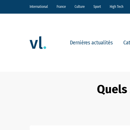
International
France
Culture
Sport
High Tech
Dernières actualités
Ca
Quels 