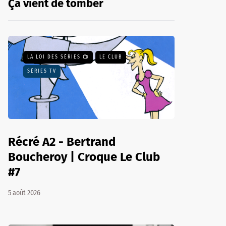
Ça vient de tomber
LA LOI DES SÉRIES 📺
LE CLUB
SÉRIES TV
Récré A2 - Bertrand
Boucheroy | Croque Le Club
#7
5 août 2026