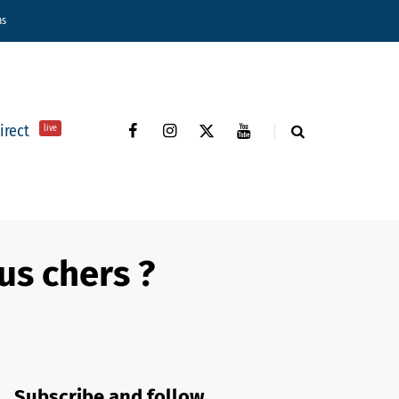
ns
direct
live
us chers ?
Subscribe and follow